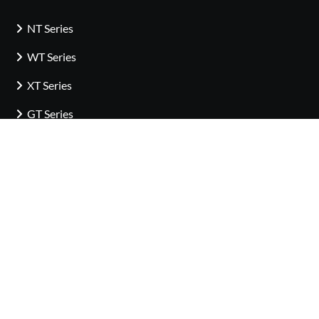
NT Series
WT Series
XT Series
GT Series
Accessoires de la série XT
Accessoires des séries WT et NT
Adaptateurs pour compteur
Pièces de rechange
Logiciel et application mobile
Kit d’étalonnage