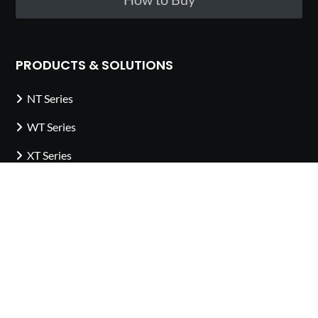
PRODUCTS & SOLUTIONS
NT Series
WT Series
XT Series
GT Series
Accessoires de la série XT
Accessoires des séries WT et NT
Adaptateurs pour compteur
Pièces de rechange