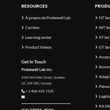
RESOURCES
PRODU
À propos de Probewell Lab
NT Ser
Carrière
WT Se
Learning center
XT Ser
Product Videos
GT Ser
Access
Get In Touch
Access
Probewell Lab inc.
Adapt
4500 Michelet Street, Quebec,
QC, G1P 0B5, Canada
Pièces
+ 1-866-626-1126
Logici
Kit d’