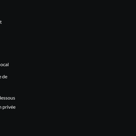
t
local
e de
-dessous
n privée