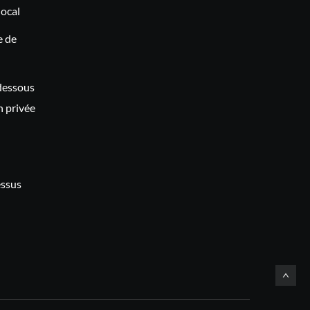
local
e de
-dessous
n privée
essus