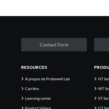
Contact Form
RESOURCES
PRODU
À propos de Probewell Lab
NT Ser
Carrière
WT Se
Learning center
XT Ser
Product Videos
GT Ser