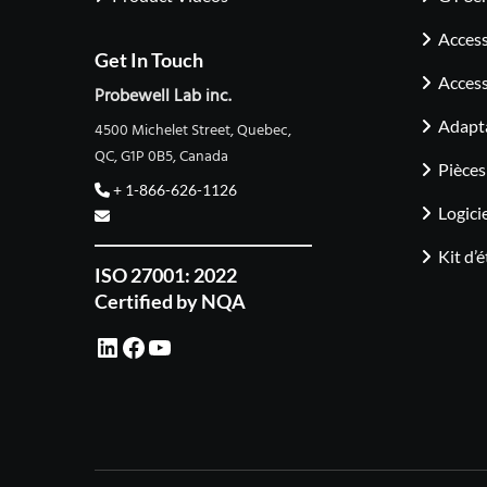
Access
Get In Touch
Access
Probewell Lab inc.
Adapt
4500 Michelet Street, Quebec,
QC, G1P 0B5, Canada
Pièces
+ 1-866-626-1126
Logici
Kit d’
ISO 27001: 2022
Certified by NQA
LinkedIn
Facebook
YouTube