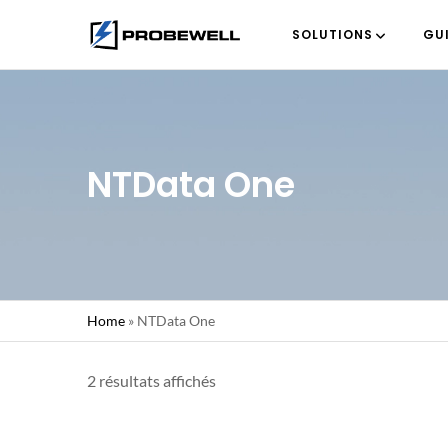
SOLUTIONS
GU
NTData One
Home
»
NTData One
2 résultats affichés