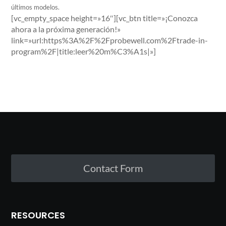
últimos modelos.
[vc_empty_space height=»16″][vc_btn title=»¡Conozca
ahora a la próxima generación!»
link=»url:https%3A%2F%2Fprobewell.com%2Ftrade-in-
program%2F|title:leer%20m%C3%A1s|»]
Contact Form
RESOURCES