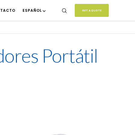
TACTO
ESPAÑOL
GET A QUOTE
ores Portátil