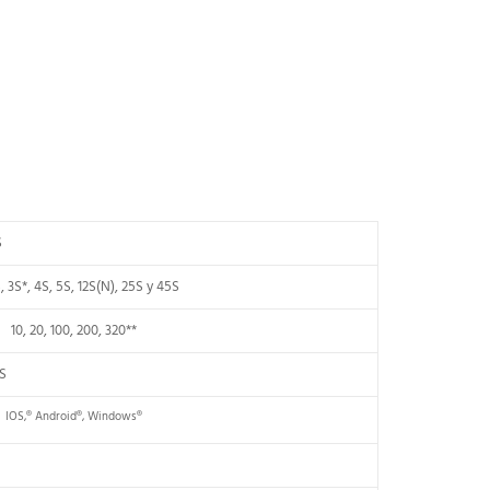
S
S, 3S*, 4S, 5S, 12S(N), 25S y 45S
10, 20, 100, 200, 320**
S
IOS,®
Android®,
Windows®