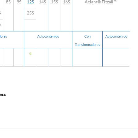
8S
9S
12S
14S
15S
16S
Aclara
®
Fitzall ™
S
25S
S
dores
Autocontenido
Con
Autocontenido
Transformadores
a
RES