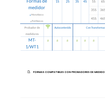
Formas de
1S
2S
3S
4S
5S
6S
medidor
35S
36
Monofásico
g
45S
46
Polifásicos
g
Probador de
Autocontenido
Con Transforma
medidores
MT-
a
a
a
a
a
a
1/WT1
FORMAS COMPATIBLES CON PROBADORES DE MEDIDO