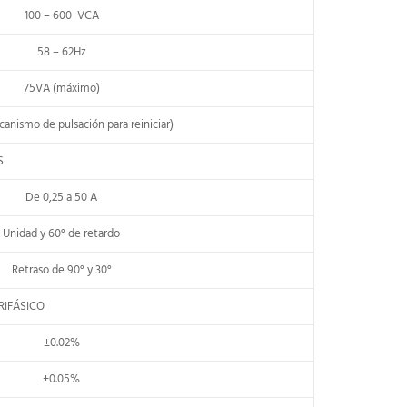
100 – 600 VCA
58 – 62Hz
75VA (máximo)
canismo de pulsación para reiniciar)
S
De 0,25 a 50 A
Unidad y 60° de retardo
Retraso de 90° y 30°
RIFÁSICO
±0.02%
±0.05%