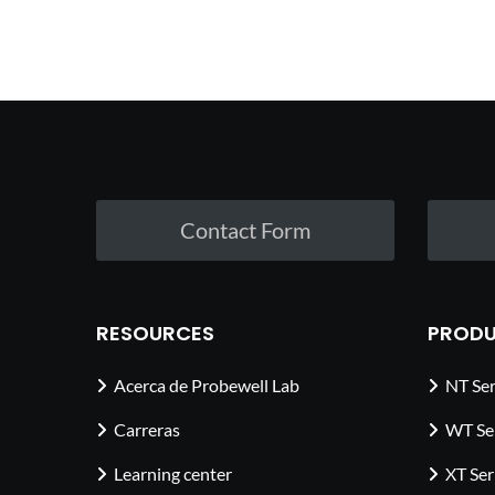
Contact Form
RESOURCES
PRODU
Acerca de Probewell Lab
NT Ser
Carreras
WT Se
Learning center
XT Ser