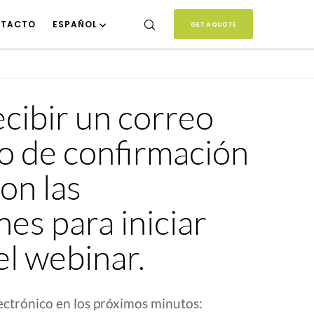
TACTO
ESPAÑOL
GET A QUOTE
cibir un correo
o de confirmación
on las
nes para iniciar
el webinar.
lectrónico en los próximos minutos: