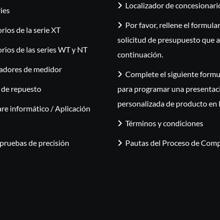
Localizador de concesionari
ies
Por favor, rellene el formula
rios de la serie XT
solicitud de presupuesto que 
rios de las series WT y NT
continuación.
adores de medidor
Complete el siguiente formu
 de repuesto
para programar una presentac
personalizada de producto en 
re informático / Aplicación
Términos y condiciones
 pruebas de precisión
Pautas del Proceso de Com