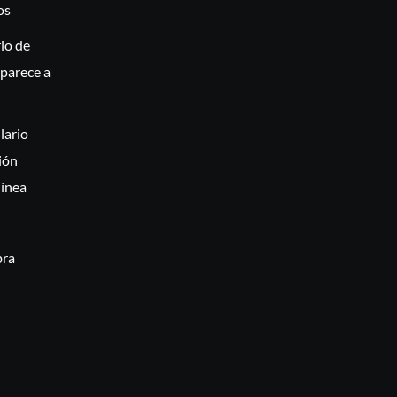
os
rio de
aparece a
lario
ión
línea
pra