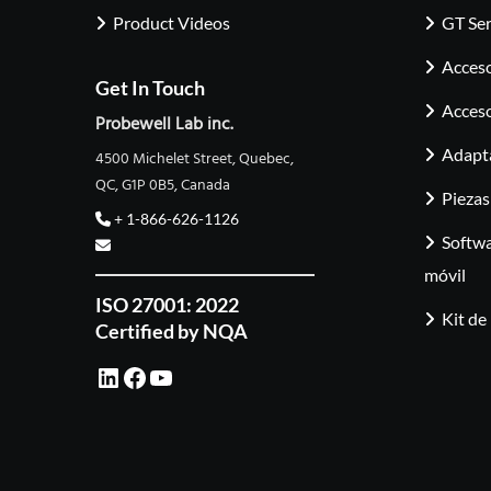
Product Videos
GT Ser
Acceso
Get In Touch
Acceso
Probewell Lab inc.
Adapt
4500 Michelet Street, Quebec,
QC, G1P 0B5, Canada
Piezas
+ 1-866-626-1126
Softwa
móvil
ISO 27001: 2022
Kit de
Certified by NQA
LinkedIn
Facebook
YouTube